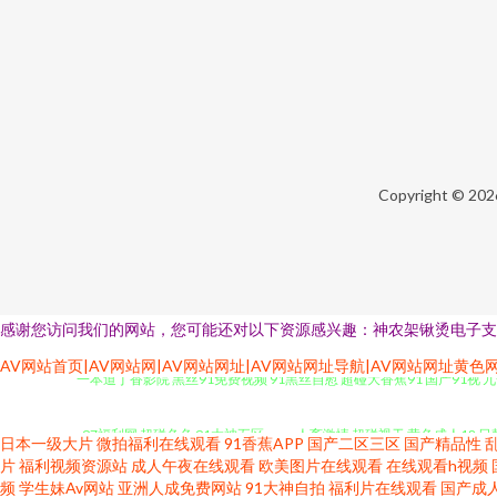
Copyright © 20
感谢您访问我们的网站，您可能还对以下资源感兴趣：神农架锹烫电子支
一本道丁香影院 黑丝91免费视频 91黑丝自慰 超碰大香蕉91 国产91视 
AV网站首页|AV网站网|AV网站网址|AV网站网址导航|AV网站网址黄色
97福利网 超碰色色 91大神五区 www人畜激情 超碰视干 黄色成人18 
日本一级大片
微拍福利在线观看
91香蕉APP
国产二区三区
国产精品性
片
福利视频资源站
成人午夜在线观看
欧美图片在线观看
在线观看h视频
91色色导航导航 免费的肏屄网址 日本性交 午夜福利18禁 99热九九这里
频
学生妹Av网站
亚洲人成免费网站
91大神自拍
福利片在线观看
国产成