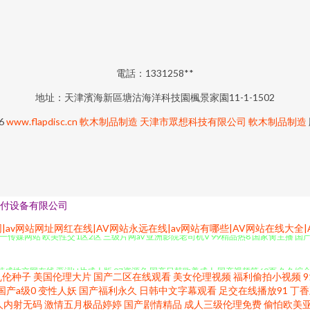
電話：1331258**
地址：天津濱海新區塘沽海洋科技園楓景家園11-1-1502
26
www.flapdisc.cn
軟木制品制造
天津市眾想科技有限公司
軟木制品制造
付设备有限公司
九一传媒网站 欧美性交1区2区 三级片网av 亚洲影院老司机V 99精品热8 国家肏主播 国
网|av网站网址网红在线|AV网站永远在线|av网站有哪些|AV网站在线大全
日韩成性交网在线 亚洲H片成人版 97资源色 国产日韩欧美成人 国产视频第69页 久久综合
乱伦种子
美国伦理大片
国产二区在线观看
美女伦理视频
福利偷拍小视频
国产a级0
变性人妖
国产福利永久
日韩中文字幕观看
足交在线播放91
丁香
 aa网站 福利导航第一 国内成人精品 大香蕉伊人 不卡日本视频 国内艹艹 激情av入口
人内射无码
激情五月极品婷婷
国产剧情精品
成人三级伦理免费
偷怕欧美