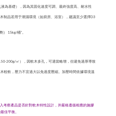
乳液為基礎），因為其固化速度可調、最終強度高、耐水性
軟木制品若用于潮濕環境（如廚房、浴室），建議至少選擇D3
） 15kg/桶”。
50-200g/㎡），因軟木多孔，可適當略增，但避免過厚導致
。軟木較軟，壓力不宜過大以免過度壓縮。加壓時間依據環境溫
深入考察產品是否針對軟木特性設計，并嚴格遵循相應的施膠
的最佳平衡。