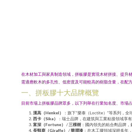
在木材加工與家具制造領域，拼板膠是實現木材拼接、提升
需適應軟木的多孔性、低密度及可能較高的樹脂含量，在配
一、拼板膠十大品牌概覽
目前市場上拼板膠品牌眾多，以下列舉在行業知名度、市場
漢高（Henkel）
：旗下“樂泰（Loctite）”等系列
西卡（Sika）
：瑞士品牌，在建筑與工業粘接領域享有
富深（Fortune）
/
三棵樹
：國內領先的粘合劑品牌，
長頸鹿（Giraffe）
/
華潤漆
：在木工膠領域深耕多年