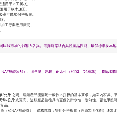
品適用于木工拼板。
適用于軟木加工。
開發高性能環保拼板膠。
膠。
材加工行業應用廣泛。
。
同區域市場的影響力各異。選擇時需結合具體產品性能、環保標準及本地
NAF無醛添加）、固含量、粘度、耐水性（如D3、D4標準）、開放時間
幣/公斤
之間。這類產品能滿足一般軟木拼板的基本要求，如室內家具、
民幣/公斤
或更高。這類產品往往具有更優的耐水性、耐熱性、更低甲醛
木制品。
高（如NAF無醛膠），價格越貴；雙組分拼板膠（需添加固化劑）通常