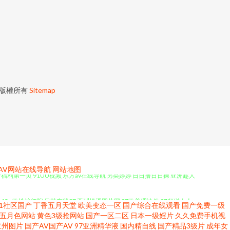
版權所有
Sitemap
产福利第一页 91UU视频 东方av在线导航 另类婷婷 日日撸日日操 亚洲趁人
|AV网站在线导航
网站地图
13p 欧性怡红院 日韩在线97 亚洲操逼图片网 97欧美理论件 97超碰人人
91社区国产
丁香五月天堂
欧美变态一区
国产综合在线观看
国产免费一级
五月色网站
黄色3级抢网站
国产一区二区
日本一级婬片
久久免费手机视
 久草视频资源网 青青热久精品 日本3级中文字幕 欧洲成人性爱AV 色香蕉网
亚州图片
国产AV国产AV
97亚洲精华液
国内精自线
国产精品3级片
成年女