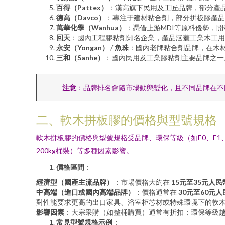
百得（Pattex）
：漢高旗下民用及工匠品牌，部分產
德高（Davco）
：專注于建材粘合劑，部分拼板膠產品
萬華化學（Wanhua）
：憑借上游MDI等原料優勢，
回天
：國內工程膠粘劑知名企業，產品涵蓋工業木工用
永安（Yongan）
/
魚珠
：國內老牌粘合劑品牌，在木
三和（Sanhe）
：國內民用及工業膠粘劑主要品牌之一
注意
：品牌排名會隨市場動態變化，且不同品牌在不
二、軟木拼板膠的價格與型號規格
軟木拼板膠的價格與型號規格受品牌、環保等級（如E0、E1、
200kg桶裝）等多種因素影響。
價格區間
：
經濟型（國產主流品牌）
：市場價格大約在
15元至35元人民
中高端（進口或國內高端品牌）
：價格通常在
30元至60元人
對性能要求更高的出口家具、浴室柜芯材或特殊環境下的軟
影響因素
：大宗采購（如整桶購買）通常有折扣；環保等級越
常見型號規格示例
：