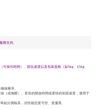
服務支持。
（可操作時間）、固化速度以及包裝規格（如5kg、15kg、
裝修線條等。
釋放（或無醛）、更長的開放時間或更快的初固速度，適用于
比單組分價格高，但性能也更可控、更優異。