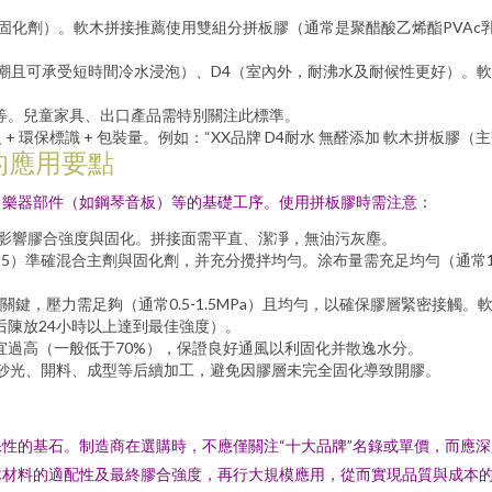
固化劑）。軟木拼接推薦使用雙組分拼板膠（通常是聚醋酸乙烯酯PVAc
耐潮且可承受短時間冷水浸泡）、D4（室內外，耐沸水及耐候性更好）。
添加）等。兒童家具、出口產品需特別關注此標準。
級 + 環保標識 + 包裝量。例如：“XX品牌 D4耐水 無醛添加 軟木拼板膠（主劑
的應用要點
、樂器部件（如鋼琴音板）等的基礎工序。使用拼板膠時需注意：
高會影響膠合強度與固化。拼接面需平直、潔凈，無油污灰塵。
-15）準確混合主劑與固化劑，并充分攪拌均勻。涂布量需充足均勻（通常1
鍵，壓力需足夠（通常0.5-1.5MPa）且均勻，以確保膠層緊密接觸
后陳放24小時以上達到最佳強度）。
不宜過高（一般低于70%），保證良好通風以利固化并散逸水分。
進行砂光、開料、成型等后續加工，避免因膠層未完全固化導致開膠。
性的基石。制造商在選購時，不應僅關注“十大品牌”名錄或單價，而應
木材料的適配性及最終膠合強度，再行大規模應用，從而實現品質與成本